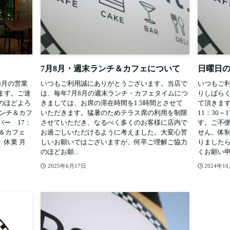
7月8月・週末ランチ＆カフェについて
日曜日
8月の営業
いつもご利用誠にありがとうございます。当店で
いつもご利
ます。ご迷
は、毎年7月8月の週末ランチ・カフェタイムにつ
りしばら
のほどよろ
きましては、お席の滞在時間を1.5時間とさせて
て頂きま
ランチ＆カフ
いただきます。猛暑のためテラス席の利用を制限
11：30～
 バー 17：
させていただき、なるべく多くのお客様に店内で
す。ご不
ランチ＆カフェ
お過ごしいただけるように考えました。大変心苦
せん。体
バー 休業 月
しいお願いではございますが、何卒ご理解ご協力
りました
のほどお願...
くお願い申し
2025年6月17日
2024年1